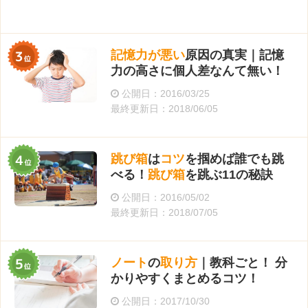
記憶力が悪い
原因の真実｜記憶
力の高さに個人差なんて無い！
公開日：2016/03/25
最終更新日：2018/06/05
跳び箱
は
コツ
を掴めば誰でも跳
べる！
跳び箱
を跳ぶ11の秘訣
公開日：2016/05/02
最終更新日：2018/07/05
ノート
の
取り方
｜教科ごと！ 分
かりやすくまとめるコツ！
公開日：2017/10/30