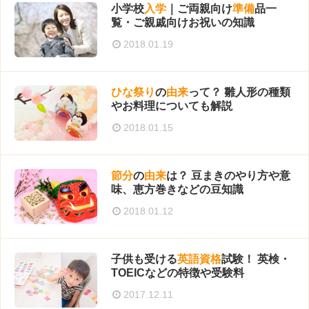
小学校
入学
｜ご両親向け
準備
品一
覧・ご親戚向けお祝いの知識
2018.01.19
ひな祭り
の
由来
って？ 雛人形の種類
やお料理についても解説
2018.01.15
節分
の
由来
は？ 豆まきのやり方や意
味、恵方巻きなどの豆知識
2018.01.12
子供も受ける
英語
資格
試験！ 英検・
TOEICなどの特徴や受験料
2017.12.11