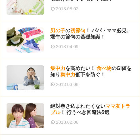
2018.08.02
男の子
の
初節句
！ パパ・ママ必見、
端午の節句の基礎知識！
2018.04.09
集中力
を高めたい！
食べ物
のGI値を
知り
集中力
低下を防ぐ！
2018.03.08
絶対巻き込まれたくない
ママ友
トラ
ブル
！ 行うべき回避法5選
2018.02.06