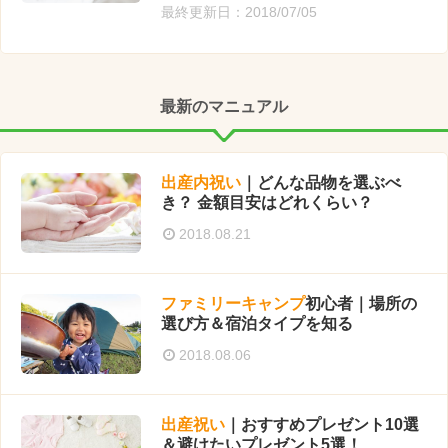
最終更新日：2018/07/05
最新のマニュアル
出産
内祝い
｜どんな品物を選ぶべ
き？ 金額目安はどれくらい？
2018.08.21
ファミリー
キャンプ
初心者｜場所の
選び方＆宿泊タイプを知る
2018.08.06
出産
祝い
｜おすすめプレゼント10選
＆避けたいプレゼント5選！