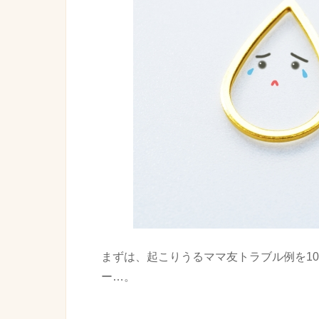
まずは、起こりうる
ママ友
トラブル
例を1
ー…。