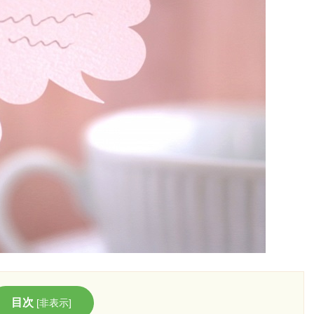
目次
[
非表示
]