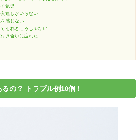
かく気楽
当の友達しかいらない
性を感じない
しくてそれどころじゃない
マ友付き合いに疲れた
あるの？
トラブル
例10個！