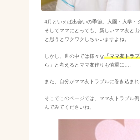
4月といえば出会いの季節。入園・入学・
そしてママにとっても、新しい
ママ友
と出
と思うとワクワクしちゃいますよね。
しかし、世の中では様々な
「
ママ友
トラブ
ら」と考えると
ママ友
作りも慎重に…。
また、自分が
ママ友
トラブル
に巻き込まれ
そこでこのページでは、
ママ友
トラブル
例
んでみてくださいね。