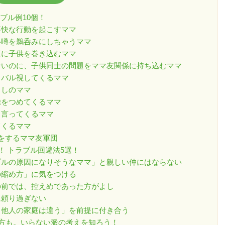
ブル例10個！
ら不快な行動を起こすママ
ない噂を鵜呑みにしちゃうママ
問題に子供を巻き込むママ
らないのに、子供同士の問題をママ友関係に持ち込むママ
ライバル視してくるママ
出しのママ
距離をつめてくるママ
かり言ってくるママ
てくるママ
メをするママ友軍団
！ トラブル回避法5選！
ラブルの原因になりそうなママ」と親しい仲にはならない
離の縮め方」に気をつける
達の前では、控えめであった方がよし
に頼り過ぎない
分と他人の家庭は違う」を前提に付き合う
え方も。いらない派の考えを知ろう！