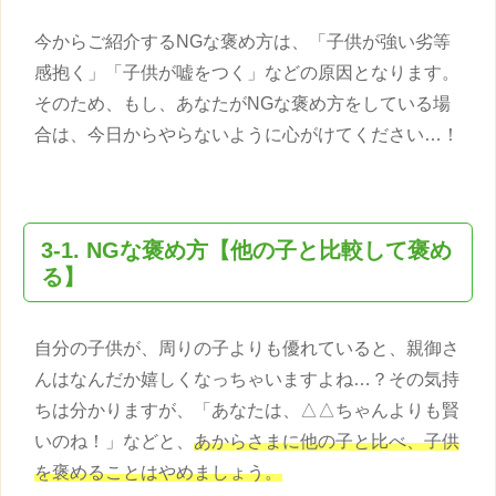
今からご紹介するNGな
褒め方
は、「
子供
が強い劣等
感抱く」「
子供
が嘘をつく」などの原因となります。
そのため、もし、あなたがNGな
褒め方
をしている場
合は、今日からやらないように心がけてください…！
3-1. NGな
褒め方
【他の子と比較して褒め
る】
自分の
子供
が、周りの子よりも優れていると、親御さ
んはなんだか嬉しくなっちゃいますよね…？その気持
ちは分かりますが、「あなたは、△△ちゃんよりも賢
いのね！」などと、
あからさまに他の子と比べ、
子供
を褒めることはやめましょう。