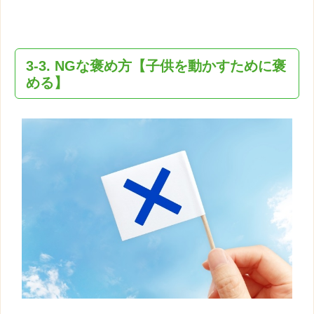
3-3. NGな
褒め方
【
子供
を動かすために褒
める】