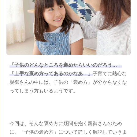
「
子供
のどんなところを褒めたらいいのだろう…」
「上手な
褒め方
ってあるのかなあ…」
子育てに熱心な
親御さんの中には、
子供
の「
褒め方
」が分からなくな
ってしまう方もいるようです。
今回は、そんな
褒め方
に疑問を抱く親御さんのため
に、「
子供
の
褒め方
」について詳しく解説していきま