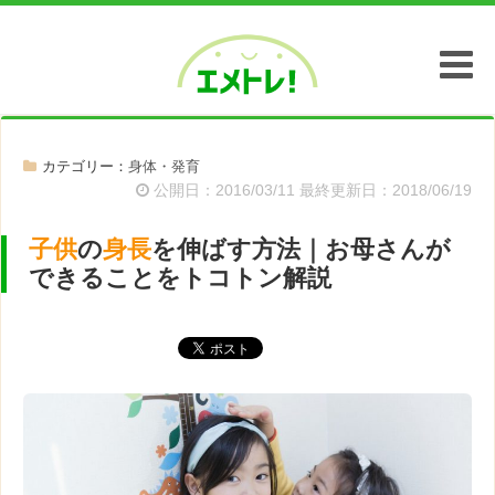
エメトレ！
カテゴリー：
身体・発育
公開日：2016/03/11 最終更新日：2018/06/19
子供
の
身長
を伸ばす方法｜お母さんが
できることをトコトン解説