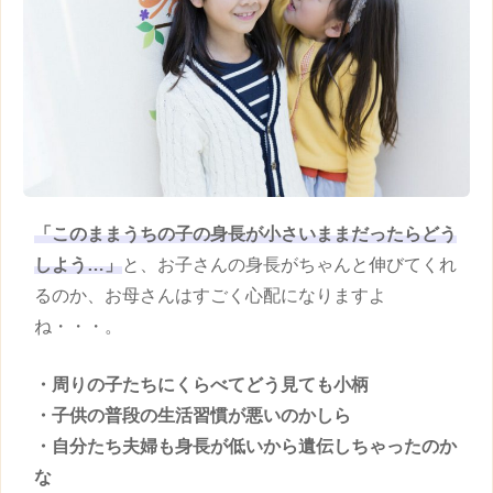
「このままうちの子の
身長
が小さいままだったらどう
しよう…」
と、お子さんの
身長
がちゃんと伸びてくれ
るのか、お母さんはすごく心配になりますよ
ね・・・。
・周りの子たちにくらべてどう見ても小柄
・
子供
の普段の生活習慣が悪いのかしら
・自分たち夫婦も
身長
が低いから遺伝しちゃったのか
な