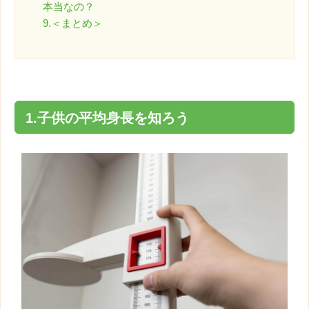
本当なの？
9.＜まとめ＞
1.
子供
の平均
身長
を知ろう