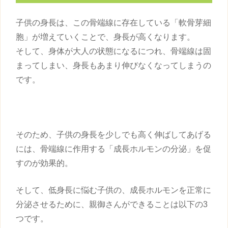
子供
の
身長
は、この骨端線に存在している「軟骨芽細
胞」が増えていくことで、
身長
が高くなります。
そして、身体が大人の状態になるにつれ、骨端線は固
まってしまい、
身長
もあまり伸びなくなってしまうの
です。
そのため、
子供
の
身長
を少しでも高く伸ばしてあげる
には、骨端線に作用する「成長ホルモンの分泌」を促
すのが効果的。
そして、低
身長
に悩む
子供
の、成長ホルモンを正常に
分泌させるために、親御さんができることは以下の3
つです。