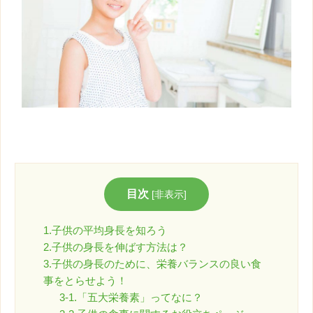
目次
[
非表示
]
1.子供の平均身長を知ろう
2.子供の身長を伸ばす方法は？
3.子供の身長のために、栄養バランスの良い食
事をとらせよう！
3-1.「五大栄養素」ってなに？