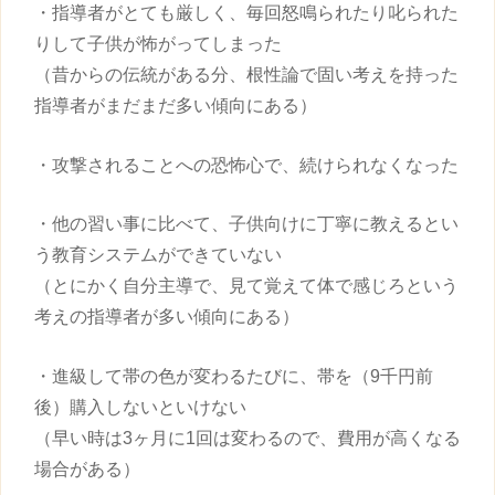
・指導者がとても厳しく、毎回怒鳴られたり叱られた
りして
子供
が怖がってしまった
（昔からの伝統がある分、根性論で固い考えを持った
指導者がまだまだ多い傾向にある）
・攻撃されることへの恐怖心で、続けられなくなった
・他の
習い事
に比べて、
子供
向けに丁寧に教えるとい
う教育システムができていない
（とにかく自分主導で、見て覚えて体で感じろという
考えの指導者が多い傾向にある）
・進級して帯の色が変わるたびに、帯を（9千円前
後）購入しないといけない
（早い時は3ヶ月に1回は変わるので、費用が高くなる
場合がある）