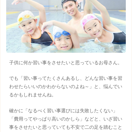
子供
に何か
習い事
をさせたいと思っているお母さん。
でも「
習い事
ってたくさんあるし、どんな
習い事
を習
わせたらいいのかわからないのよね～」と、悩んでい
るかもしれませんね。
確かに「なるべく
習い事
選びには失敗したくない」
「費用ってやっぱり高いのかしら」などと、いざ
習い
事
をさせたいと思っていても不安で二の足を踏むこと