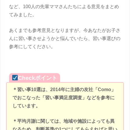
など、100人の先輩ママさんたちによる意見をまとめ
てみました。
あくまでも参考意見となりますが、今あなたがお子さ
んに
習い事
させようかと悩んでいたら、
習い事
選びの
参考にしてください。
Checkポイント
＊
習い事
10
選は、
2014
年に主婦の友社「
Como
」
でおこなった「
習い事
満足度調査」などを参考に
しています。
＊平均月謝に関しては、地域や施設によっても異
なるため、判断基準の
1
つにしてもらえればと思い