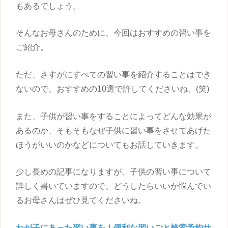
もあるでしょう。
そんなお母さんのために、今回はおすすめの
習い事
を
ご紹介。
ただ、さすがにすべての
習い事
を紹介することはでき
ないので、おすすめの10選で許してくださいね。(笑)
また、
子供
が
習い事
をすることによってどんな効果が
あるのか、そもそもなぜ
子供
に
習い事
をさせてあげた
ほうがいいのかなどについてもお話していきます。
少し長めの記事になりますが、
子供
の
習い事
について
詳しく書いていますので、どうしたらいいか悩んでい
るお母さんはぜひ見てくださいね。
わが子にあった
習い事
を！便利な習いごと検索予約サ