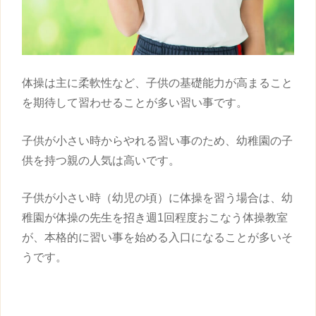
体操は主に柔軟性など、
子供
の基礎能力が高まること
を期待して習わせることが多い
習い事
です。
子供
が小さい時からやれる
習い事
のため、幼稚園の
子
供
を持つ親の人気は高いです。
子供
が小さい時（幼児の頃）に体操を習う場合は、幼
稚園が体操の先生を招き週1回程度おこなう体操教室
が、本格的に
習い事
を始める入口になることが多いそ
うです。